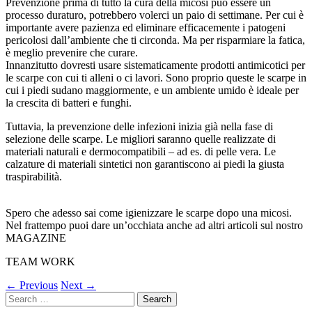
Prevenzione prima di tutto la cura della micosi può essere un
processo duraturo, potrebbero volerci un paio di settimane. Per cui è
importante avere pazienza ed eliminare efficacemente i patogeni
pericolosi dall’ambiente che ti circonda. Ma per risparmiare la fatica,
è meglio prevenire che curare.
Innanzitutto dovresti usare sistematicamente prodotti antimicotici per
le scarpe con cui ti alleni o ci lavori. Sono proprio queste le scarpe in
cui i piedi sudano maggiormente, e un ambiente umido è ideale per
la crescita di batteri e funghi.
Tuttavia, la prevenzione delle infezioni inizia già nella fase di
selezione delle scarpe. Le migliori saranno quelle realizzate di
materiali naturali e dermocompatibili – ad es. di pelle vera. Le
calzature di materiali sintetici non garantiscono ai piedi la giusta
traspirabilità.
Spero che adesso sai come igienizzare le scarpe dopo una micosi.
Nel frattempo puoi dare un’occhiata anche ad altri articoli sul nostro
MAGAZINE
TEAM WORK
←
Previous
Next
→
Search
for: