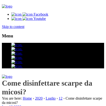
Facebook
Youtube
Skip to content
Menu
.
.
.
.
.
.
Come disinfettare scarpe da
micosi?
You are here:
Home
›
2020
›
Luglio
›
12
›
Come disinfettare scarpe
da micosi?